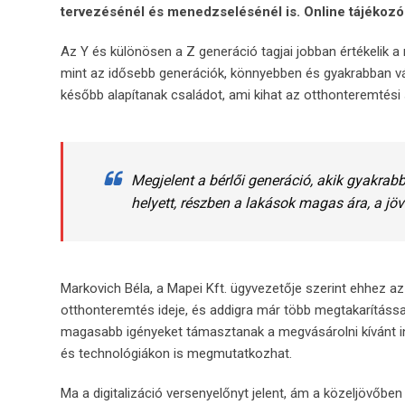
tervezésénél és menedzselésénél is. Online tájékozódn
Az Y és különösen a Z generáció tagjai jobban értékelik
mint az idősebb generációk, könnyebben és gyakrabban v
később alapítanak családot, ami kihat az otthonteremtési 
Megjelent a bérlői generáció, akik gyakrabb
helyett, részben a lakások magas ára, a jö
Markovich Béla, a Mapei Kft. ügyvezetője szerint ehhez az
otthonteremtés ideje, és addigra már több megtakarítással 
magasabb igényeket támasztanak a megvásárolni kívánt i
és technológiákon is megmutatkozhat.
Ma a digitalizáció versenyelőnyt jelent, ám a közeljövőb