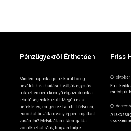
Pénzügyekről Érthetően
Friss 
október
Minden napunk a pénz körül forog:
bevételek és kiadások váltják egymást,
Emelkedik a
mutatjuk, 
miközben nem könnyű eligazodnunk a
lehetőségeink között. Megéri ez a
decembe
befektetés, megéri ezt a hitelt felvenni,
eurónkat beváltani vagy éppen ingatlant
A lakosság
csökkennek
vásárolni? Melyik állami támogatás
vonatkozhat ránk, hogyan tudjuk