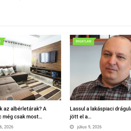
N
INGATLAN
k az albérletárak? A
Lassul a lakáspiaci drágu
ac még csak most…
jött el a…
16, 2026
július 9, 2026