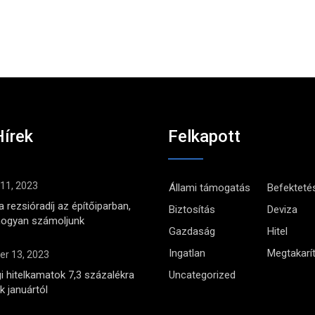
Hírek
Felkapott
 11, 2023
Állami támogatás
Befekteté
 rezsióradíj az építőiparban,
Biztosítás
Deviza
hogyan számoljunk
Gazdaság
Hitel
Ingatlan
Megtakarí
r 13, 2023
i hitelkamatok 7,3 százalékra
Uncategorized
 januártól