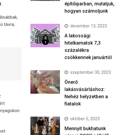
építőiparban, mutatjuk,
t.
hogyan számoljunk
lisabbak,
ú távra,
december 13, 2023
A lakossági
hitelkamatok 7,3
százalékra
csökkennek januártól
szeptember 30, 2023
Önerő
lakásvásárláshoz:
z
Nehéz helyzetben a
ért
fiatalok
 anyagokon
október 5, 2023
Mennyit bukhatunk
pet