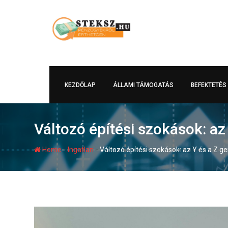
Skip
to
content
KEZDŐLAP
ÁLLAMI TÁMOGATÁS
BEFEKTETÉS
Változó építési szokások: az
-
-
Home
Ingatlan
Változó építési szokások: az Y és a Z g