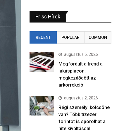
Friss Hírek
RECENT
POPULAR
COMMON
augusztus 5, 2026
Megfordult a trend a
lakáspiacon:
megkezdődött az
árkorrekció
augusztus 2, 2026
Régi személyi kölcsöne
van? Több tízezer
forintot is spórolhat a
hitelkiváltással