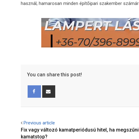
használ, hamarosan minden építőipari szakember számára i
You can share this post!
Facebook
Share
via
Email
Previous article
Fix vagy változó kamatperiódusú hitel, ha megszűni
kamatstop?