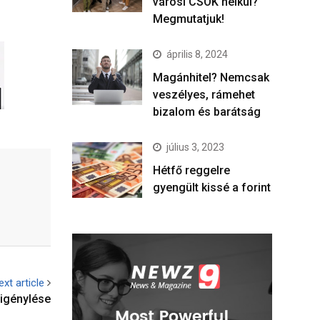
városi CSOK nélkül?
Megmutatjuk!
április 8, 2024
Magánhitel? Nemcsak
veszélyes, rámehet
bizalom és barátság
július 3, 2023
Hétfő reggelre
gyengült kissé a forint
ext article
 igénylése