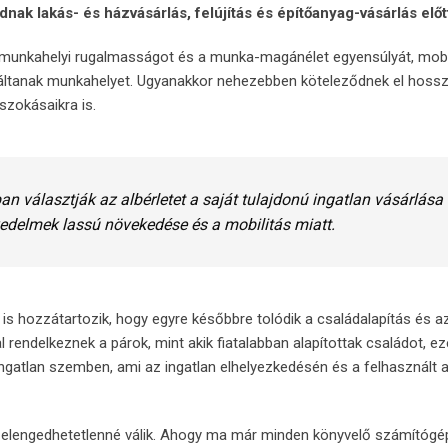
ak lakás- és házvásárlás, felújítás és építőanyag-vásárlás előt
 a munkahelyi rugalmasságot és a munka-magánélet egyensúlyát, mobi
áltanak munkahelyet. Ugyanakkor nehezebben köteleződnek el hossz
szokásaikra is.
an választják az albérletet a saját tulajdonú ingatlan vásárlása
vedelmek lassú növekedése és a mobilitás miatt.
 is hozzátartozik, hogy egyre későbbre tolódik a családalapítás és a
rendelkeznek a párok, mint akik fiatalabban alapítottak családot, ez
ngatlan szemben, ami az ingatlan elhelyezkedésén és a felhasznált
en elengedhetetlenné válik. Ahogy ma már minden könyvelő számítógé