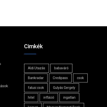
Cimkék
s
Aldi Utazás
babaváró
Bankradar
Credipass
csok
tások
falusi csok
Gulyás Gergely
hitel
infláció
ingatlan