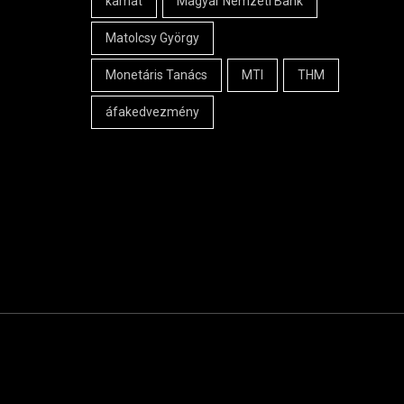
kamat
Magyar Nemzeti Bank
Matolcsy György
Monetáris Tanács
MTI
THM
áfakedvezmény